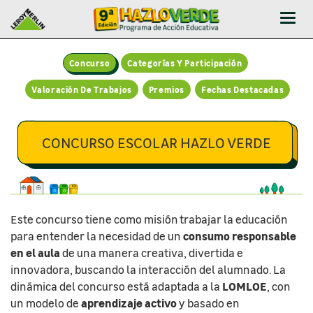
Abrir
-
Cerr
Concurso
Categorías Y Participación
Men
Valoración De Trabajos
Premios
Fechas Destacadas
CONCURSO ESCOLAR HAZLO VERDE
Este concurso tiene como misión trabajar la educación
consumo responsable
para entender la necesidad de un
en el aula
de una manera creativa, divertida e
innovadora, buscando la interacción del alumnado. La
LOMLOE
dinámica del concurso está adaptada a la
, con
aprendizaje activo
un modelo de
y basado en